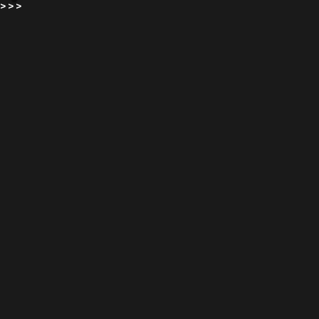
>
>
>